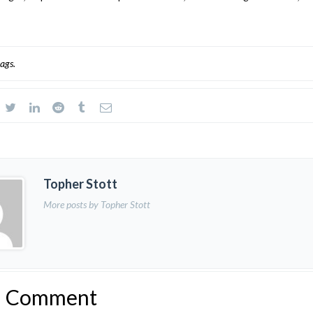
ags.
Topher Stott
More posts by Topher Stott
a Comment