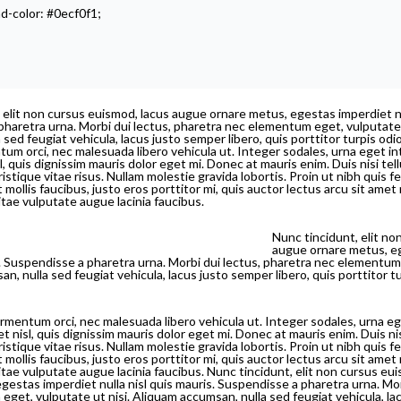
d-color: #0ecf0f1;
 elit non cursus euismod, lacus augue ornare metus, egestas imperdiet nul
haretra urna. Morbi dui lectus, pharetra nec elementum eget, vulputate 
sed feugiat vehicula, lacus justo semper libero, quis porttitor turpis odio
um orci, nec malesuada libero vehicula ut. Integer sodales, urna eget in
l, quis dignissim mauris dolor eget mi. Donec at mauris enim. Duis nisi tell
tristique vitae risus. Nullam molestie gravida lobortis. Proin ut nibh quis f
at mollis faucibus, justo eros porttitor mi, quis auctor lectus arcu sit ame
itae vulputate augue lacinia faucibus.
Nunc tincidunt, elit no
augue ornare metus, eg
s. Suspendisse a pharetra urna. Morbi dui lectus, pharetra nec elementum 
n, nulla sed feugiat vehicula, lacus justo semper libero, quis porttitor t
rmentum orci, nec malesuada libero vehicula ut. Integer sodales, urna eg
et nisl, quis dignissim mauris dolor eget mi. Donec at mauris enim. Duis nis
tristique vitae risus. Nullam molestie gravida lobortis. Proin ut nibh quis f
at mollis faucibus, justo eros porttitor mi, quis auctor lectus arcu sit ame
vitae vulputate augue lacinia faucibus. Nunc tincidunt, elit non cursus eu
gestas imperdiet nulla nisl quis mauris. Suspendisse a pharetra urna. Mor
get, vulputate ut nisi. Aliquam accumsan, nulla sed feugiat vehicula, lac