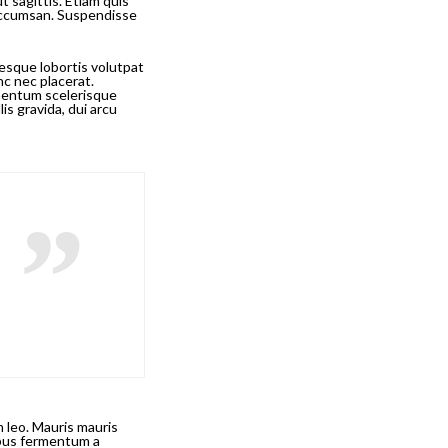
t sagittis. Etiam quis
t accumsan. Suspendisse
tesque lobortis volutpat
nc nec placerat.
mentum scelerisque
is gravida, dui arcu
m leo. Mauris mauris
cibus fermentum a