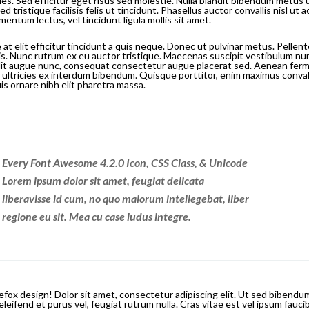
es. Sed efficitur eget risus sed molestie. Nulla blandit bibendum metus u
d tristique facilisis felis ut tincidunt. Phasellus auctor convallis nisl u
entum lectus, vel tincidunt ligula mollis sit amet.
 at elit efficitur tincidunt a quis neque. Donec ut pulvinar metus. Pellen
is. Nunc rutrum ex eu auctor tristique. Maecenas suscipit vestibulum nu
dit augue nunc, consequat consectetur augue placerat sed. Aenean fer
t ultricies ex interdum bibendum. Quisque porttitor, enim maximus convall
quis ornare nibh elit pharetra massa.
Every Font Awesome 4.2.0 Icon, CSS Class, & Unicode
Lorem ipsum dolor sit amet, feugiat delicata
liberavisse id cum, no quo maiorum intellegebat, liber
regione eu sit. Mea cu case ludus integre.
hefox design! Dolor sit amet, consectetur adipiscing elit. Ut sed bibendu
eleifend et purus vel, feugiat rutrum nulla. Cras vitae est vel ipsum fau