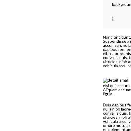
backgroun
}
Nunc tincidunt,
Suspendisse a p
accumsan, nulla 
dapibus ferment
nibh laoreet nis
convallis quis, 
ultricies, nibh 
vehicula arcu, v
nisl quis mauri
Aliquam accumsa
ligula.
Duis dapibus fe
nulla nibh laore
convallis quis, 
ultricies, nibh 
vehicula arcu, 
ornare metus, e
nec elementum e