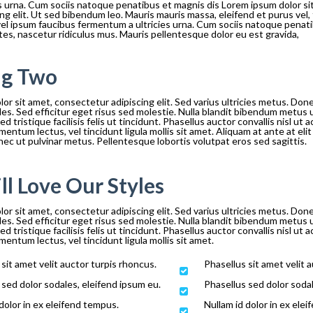
es urna. Cum sociis natoque penatibus et magnis dis Lorem ipsum dolor s
ing elit. Ut sed bibendum leo. Mauris mauris massa, eleifend et purus vel, 
vel ipsum faucibus fermentum a ultricies urna. Cum sociis natoque penat
es, nascetur ridiculus mus. Mauris pellentesque dolor eu est gravida,
ng Two
or sit amet, consectetur adipiscing elit. Sed varius ultricies metus. Done
es. Sed efficitur eget risus sed molestie. Nulla blandit bibendum metus u
d tristique facilisis felis ut tincidunt. Phasellus auctor convallis nisl u
entum lectus, vel tincidunt ligula mollis sit amet. Aliquam at ante at elit 
ec ut pulvinar metus. Pellentesque lobortis volutpat eros sed sagittis.
ll Love Our Styles
or sit amet, consectetur adipiscing elit. Sed varius ultricies metus. Done
es. Sed efficitur eget risus sed molestie. Nulla blandit bibendum metus u
d tristique facilisis felis ut tincidunt. Phasellus auctor convallis nisl u
entum lectus, vel tincidunt ligula mollis sit amet.
sit amet velit auctor turpis rhoncus.
Phasellus sit amet velit 
 sed dolor sodales, eleifend ipsum eu.
Phasellus sed dolor sodal
dolor in ex eleifend tempus.
Nullam id dolor in ex ele