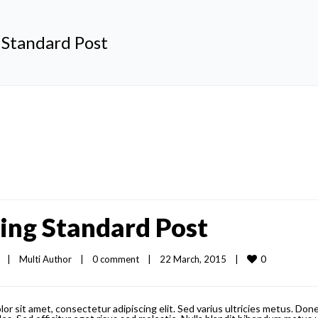
Standard Post
ng Standard Post
0
|
Multi Author
|
0 comment
|
22 March, 2015    
|
or sit amet, consectetur adipiscing elit. Sed varius ultricies metus. Done