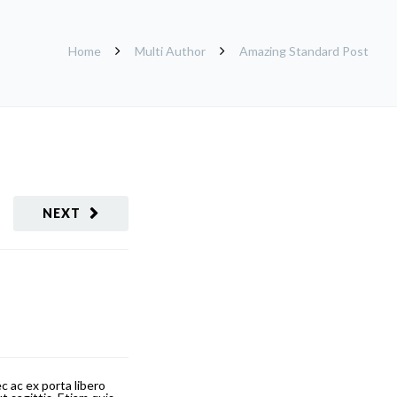
Home
Multi Author
Amazing Standard Post
NEXT
c ac ex porta libero