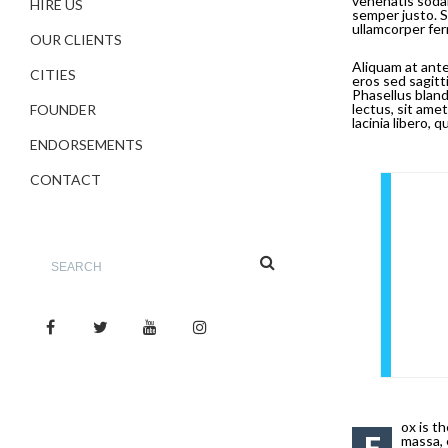
venenatis sodal
HIRE US
semper justo. Se
ullamcorper ferm
OUR CLIENTS
Aliquam at ante
CITIES
eros sed sagitt
Phasellus blan
lectus, sit ame
FOUNDER
lacinia libero, 
ENDORSEMENTS
CONTACT
ox is t
F
massa, 