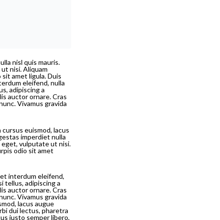
la nisl quis mauris.
ut nisi. Aliquam
 sit amet ligula. Duis
terdum eleifend, nulla
us, adipiscing a
elis auctor ornare. Cras
t nunc. Vivamus gravida
n cursus euismod, lacus
estas imperdiet nulla
eget, vulputate ut nisi.
urpis odio sit amet
et interdum eleifend,
i tellus, adipiscing a
elis auctor ornare. Cras
t nunc. Vivamus gravida
ismod, lacus augue
bi dui lectus, pharetra
us justo semper libero,