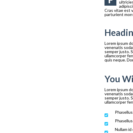
ultrici
adipisc
Cras vitae est 
parturient mont
Headi
Lorem ipsum dol
venenatis sodal
semper justo. Se
ullamcorper ferm
quis neque. Don
You Wi
Lorem ipsum dol
venenatis sodal
semper justo. Se
ullamcorper ferm
Phasellus 
Phasellus
Nullam id 