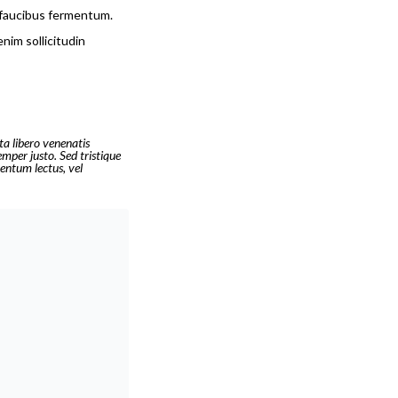
 faucibus fermentum.
nim sollicitudin
ta libero venenatis
emper justo. Sed tristique
mentum lectus, vel