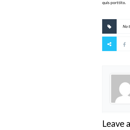
quis porttito.
No t
Leave 