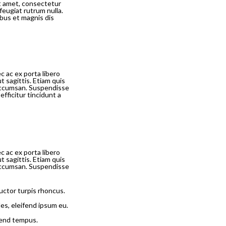
it amet, consectetur
feugiat rutrum nulla.
ibus et magnis dis
c ac ex porta libero
t sagittis. Etiam quis
t accumsan. Suspendisse
efficitur tincidunt a
c ac ex porta libero
t sagittis. Etiam quis
t accumsan. Suspendisse
auctor turpis rhoncus.
es, eleifend ipsum eu.
ifend tempus.