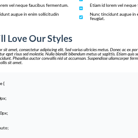
lorem vel neque faucibus fermentum.
Etiam id lorem vel neque
idunt augue in enim sollicitudin
Nunc tincidunt augue in e
feugiat.
ll Love Our Styles
 sit amet, consectetur adipiscing elit. Sed varius ultricies metus. Donec ac ex por
itur eget risus sed molestie. Nulla blandit bibendum metus ut sagittis. Etiam quis s
 tincidunt. Phasellus auctor convallis nisl ut accumsan. Suspendisse ullamcorper fer
ollis sit amet
.
e {
0px;
0px;
auto;